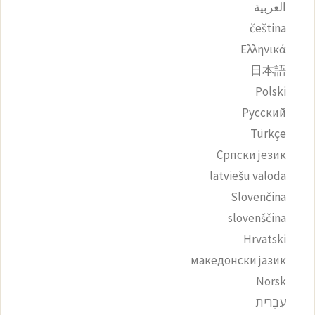
العربية
čeština‎
Ελληνικά
日本語
Polski
Русский
Türkçe
Српски језик
latviešu valoda
Slovenčina
slovenščina
Hrvatski
македонски јазик
Norsk
עִבְרִית