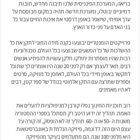
בריאה, המערכת הפינניסית שלנו תיבנה מחדש, חובות
דמיוניים יבוטלו, ומערכת חדשה תהיה במקום מבוססת על
ערך אמיתי, שישפר באופן דרסטי את איכות החיים עבור כל
בני האדם על פני כדור הארץ.
פרוייקטים הומנטריים יבוצעו בקנה מידה המוני לתקן את כל
ההשלכות של כל הפשעים שבוצעו בכל העולם. טכנולוגיות
רבות שהיו מוסתרות יחולקו. חלקן עשויות להפתיע אנשים
רבים. תאר לעצמך אם רק לפני 20 שנה היו אומרים לך שתוכל
לתקשר באופן מיידי בכל העולם, לאחסן כל מוזיקה, סרטים
וספרים שתרצה עם התקן אלחוטי בגודל של ספר קטן, רבים
לא היו מאמינים.
רוב תוכניות החינוך נפלו קורבן למניפולציות להעלים את
האמת. תהליך זה ידוע היטב רק תסתכל בספרי ההסטוריה
משנות ה -50 או ה -60. תהליך זה לא הופסק, זה קורה עד
עצם היום הזה. לדוגמה, פיזיקה הנלמדת באונברסיטאות
היא מלפני 100 שנה. הם מתעלמים בעיקר מהפיזיקה