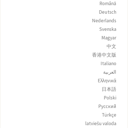
Română
Deutsch
Nederlands
Svenska
Magyar
中文
香港中文版
Italiano
العربية
Ελληνικά
日本語
Polski
Русский
Türkçe
latviešu valoda