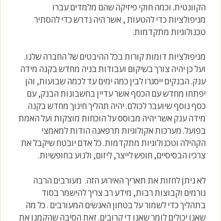
הקוונטית. וכמה חוקי פיזיקה שהם מלמדים עברו
מניפולציות כדי להטעות , אשר היה נדרש כדי להסתיר
טכנולוגיות מתקדמות.
מניפולציות דומות קורות בכל ההיבטים של החברה שלנו.
ועל כן יהיה צורך בשיקום ועבודות בניה מחדש בקנה מידה
ענק. הבנקים ייסגרו לבין כמה ימים עד לכמה שבועות, והן
יפתחו מחדש עם הכסף אשר עדיין בחשבונות הבנק, עם
כסף נוסף שיועבר לכולם. יהיה תהליך חינוך מחדש בקנה
מידה ענק אשר יהיה מבוסס על הוכחות מוצקות ועל האמת
בפועל. מערכות אקולוגיות תרפאנה הודות למאמצי
הקהילה וטכנולוגיות מתקדמות. כל אדם יובטח שיקבל את
צרכיו הבסיסיים, חופש לייצר, ליזום, ולנוע בחופשיות.
לא ניתן לחזות את תאריך האירוע הזה. מעורבים הרבה
גורמים וקבוצות רבות, מידע רב צריך להישמר בסוד
בתהליך כדי לשמור על בטחון האנשים המעורבים . כל מה
שאנו יכולים לומר שאנו די קרובים. זאת הסיבה שהקמנו את